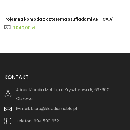
Zestaw mebli do sypialni łóżko szafa komoda XELO
Cena
5 529,00 zł
KONTAKT
Adres:
Klaudia Meble, ul. Kryształowa 5, 63-600
Olszowa
E-mail:
biuro@klaudiameble.pl
Telefon:
694 590 952