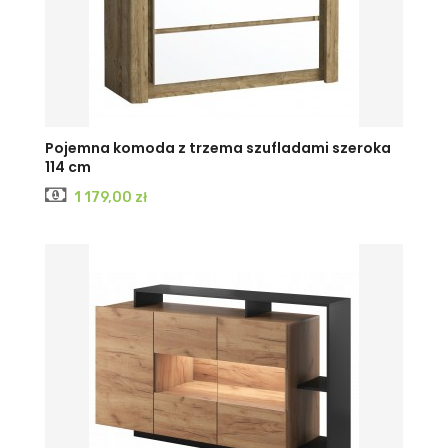
Pojemna komoda z trzema szufladami szeroka
114 cm
Cena
1 179,00 zł