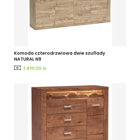
Komoda czterodrzwiowa dwie szuflady
NATURAL N9
Cena
1 419,00 zł