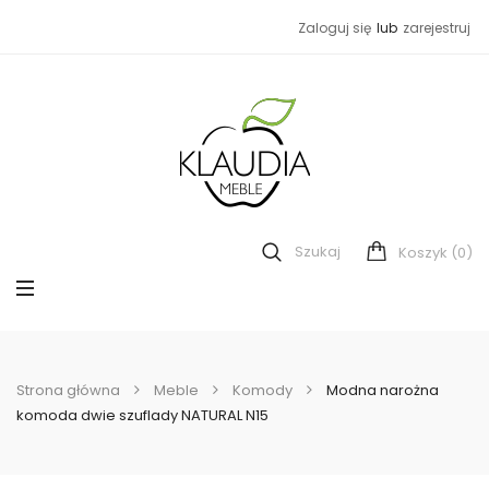
Zaloguj się
lub
zarejestruj
Szukaj
(0)
Koszyk
Strona główna
Meble
Komody
Modna narożna
komoda dwie szuflady NATURAL N15