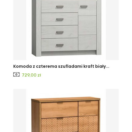
KRAFT
JESION
JESION
Komoda z czterema szufladami kraft biały...
Cena
729,00 zł
BIAŁY
CIEMNY
JASNY