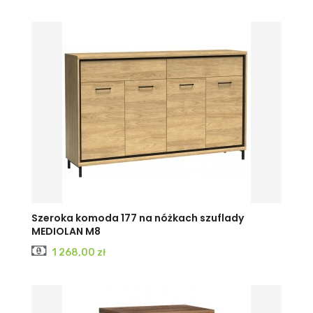
Szeroka komoda 177 na nóżkach szuflady
MEDIOLAN M8
Cena
1 268,00 zł