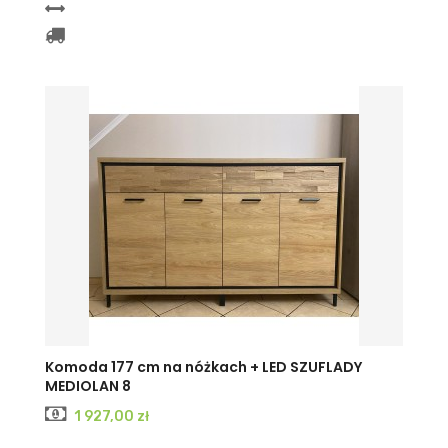
Komoda 177 cm na nóżkach + LED SZUFLADY
MEDIOLAN 8
Cena
1 927,00 zł