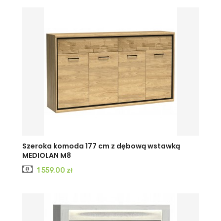
Szeroka komoda 177 cm z dębową wstawką
MEDIOLAN M8
Cena
1 559,00 zł