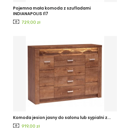
KRAFT
JESION
JESION
Pojemna mała komoda z szufladami
INDIANAPOLIS I17
BIAŁY
CIEMNY
JASNY
Cena
729,00 zł
KRAFT
JESION
JESION
Komoda jesion jasny do salonu lub sypialni z...
Cena
919,00 zł
BIAŁY
CIEMNY
JASNY