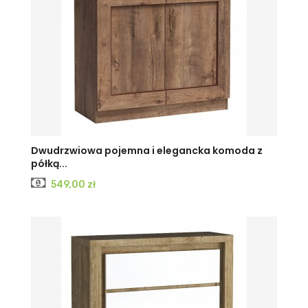
DĄB
Dwudrzwiowa pojemna i elegancka komoda z
półką...
LEFKAS
Cena
549,00 zł