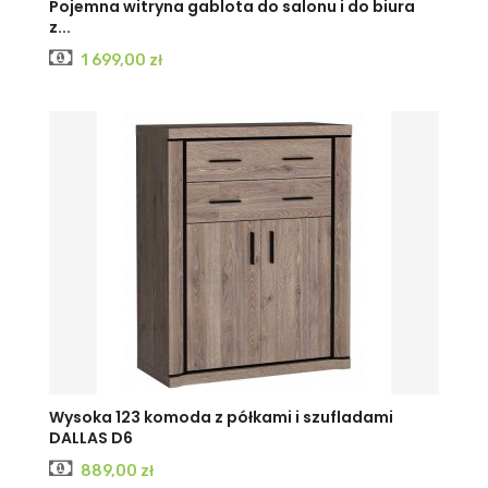
Pojemna witryna gablota do salonu i do biura
z...
Cena
1 699,00 zł
Wysoka 123 komoda z półkami i szufladami
DALLAS D6
Cena
889,00 zł