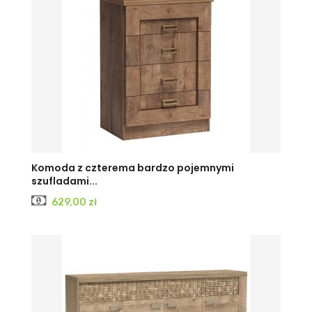
DĄB
Komoda z czterema bardzo pojemnymi
szufladami...
LEFKAS
Cena
629,00 zł