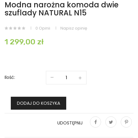
Modna narożna komoda dwie
szuflady NATURAL N15
0 Opinii
Napisz opinię
1 299,00 zł
Ilość:
DODAJ DO KOSZYKA
UDOSTĘPNIJ
Udostępnij
Tweetuj
Pinterest