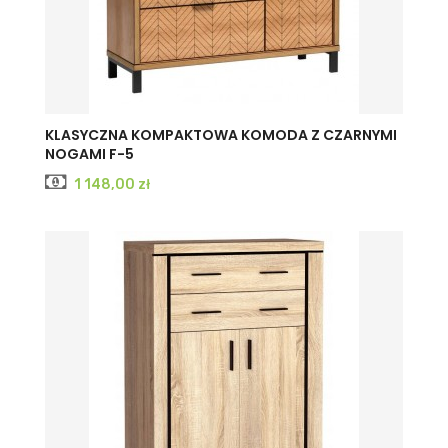
KLASYCZNA KOMPAKTOWA KOMODA Z CZARNYMI
NOGAMI F-5
Cena
1 148,00 zł