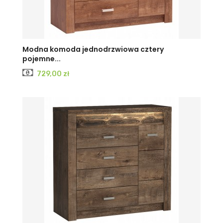
KRAFT
JESION
JESION
Modna komoda jednodrzwiowa cztery
pojemne...
BIAŁY
CIEMNY
JASNY
Cena
729,00 zł