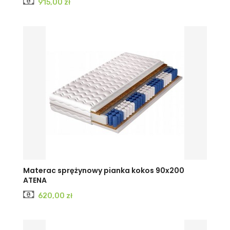
Cena
915,00 zł
Materac sprężynowy pianka kokos 90x200
ATENA
Cena
620,00 zł