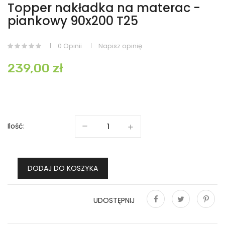
Topper nakładka na materac -
piankowy 90x200 T25
0 Opinii
Napisz opinię
239,00 zł
Ilość:
DODAJ DO KOSZYKA
UDOSTĘPNIJ
Udostępnij
Tweetuj
Pinterest