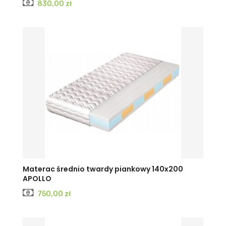
Cena
830,00 zł
Materac średnio twardy piankowy 140x200
APOLLO
Cena
750,00 zł