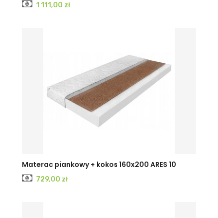
Cena
1 111,00 zł
Materac piankowy + kokos 160x200 ARES 10
Cena
729,00 zł