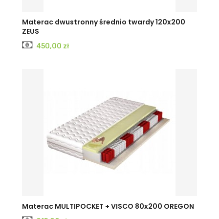
Materac dwustronny średnio twardy 120x200
ZEUS
Cena
450,00 zł
Materac MULTIPOCKET + VISCO 80x200 OREGON