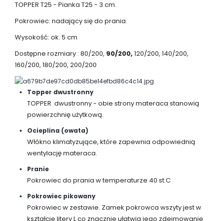
TOPPER T25 - Pianka T25 - 3 cm.
Pokrowiec: nadający się do prania.
Wysokość: ok. 5 cm
Dostępne rozmiary : 80/200,
90/200,
120/200, 140/200,
160/200, 180/200, 200/200
Topper dwustronny
TOPPER dwustronny - obie strony materaca stanowią
powierzchnię użytkową.
Ocieplina (owata)
Włókno klimatyzujące, które zapewnia odpowiednią
wentylację materaca.
Pranie
Pokrowiec do prania w temperaturze 40 st.C
Pokrowiec pikowany
Pokrowiec w zestawie. Zamek pokrowca wszyty jest w
kształcie litery L co znacznie ułatwia jego zdejmowanie