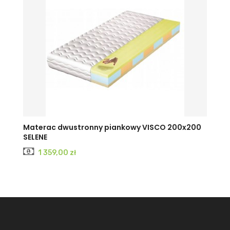
Materac dwustronny piankowy VISCO 200x200
SELENE
Cena
1 359,00 zł