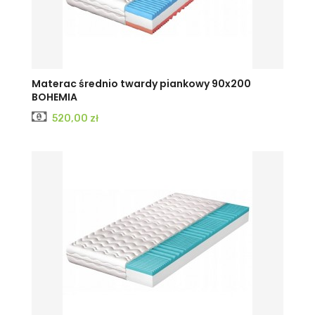
Materac średnio twardy piankowy 90x200
BOHEMIA
Cena
520,00 zł