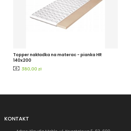
Topper nakładka na materac - pianka HR
140x200
Cena
380,00 zł
KONTAKT