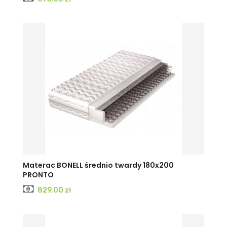
Materac BONELL średnio twardy 180x200
PRONTO
Cena
829,00 zł