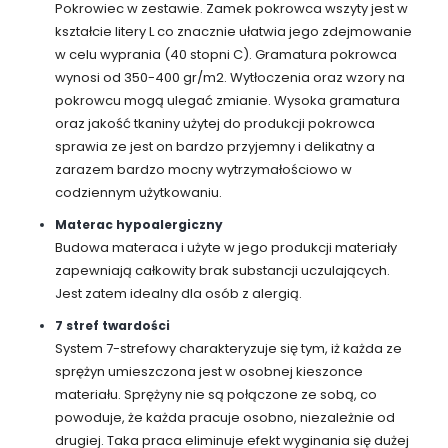
Pokrowiec w zestawie. Zamek pokrowca wszyty jest w
kształcie litery L co znacznie ułatwia jego zdejmowanie
w celu wyprania (40 stopni C). Gramatura pokrowca
wynosi od 350-400 gr/m2. Wytłoczenia oraz wzory na
pokrowcu mogą ulegać zmianie. Wysoka gramatura
oraz jakość tkaniny użytej do produkcji pokrowca
sprawia ze jest on bardzo przyjemny i delikatny a
zarazem bardzo mocny wytrzymałościowo w
codziennym użytkowaniu.
Materac hypoalergiczny
Budowa materaca i użyte w jego produkcji materiały
zapewniają całkowity brak substancji uczulających.
Jest zatem idealny dla osób z alergią.
7 stref twardości
System 7-strefowy charakteryzuje się tym, iż każda ze
sprężyn umieszczona jest w osobnej kieszonce
materiału. Sprężyny nie są połączone ze sobą, co
powoduje, że każda pracuje osobno, niezależnie od
drugiej. Taka praca eliminuje efekt wyginania się dużej