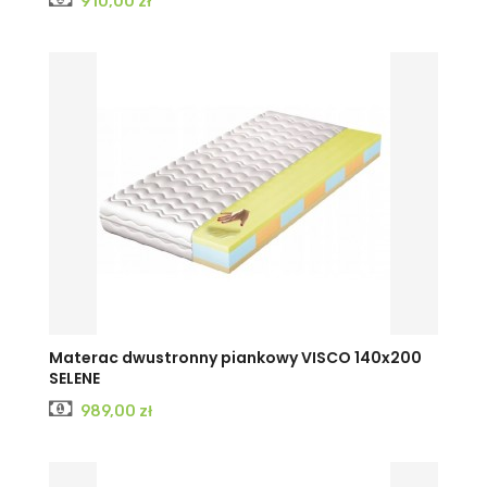
910,00 zł
Materac dwustronny piankowy VISCO 140x200
SELENE
Cena
989,00 zł