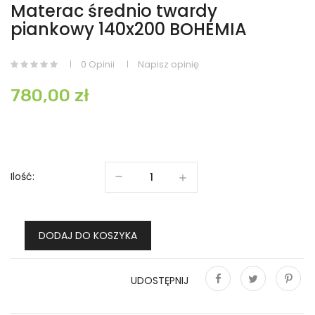
Materac średnio twardy
piankowy 140x200 BOHEMIA
0 Opinii
Napisz opinię
780,00 zł
Ilość:
DODAJ DO KOSZYKA
UDOSTĘPNIJ
Udostępnij
Tweetuj
Pinterest