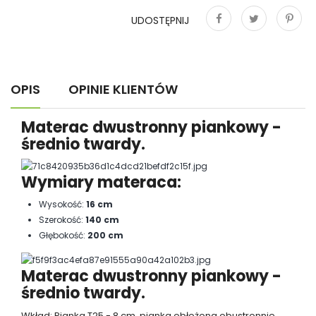
UDOSTĘPNIJ
Udostępnij
Tweetuj
Pinterest
OPIS
OPINIE KLIENTÓW
Materac dwustronny piankowy -
średnio twardy.
Wymiary materaca:
Wysokość:
16 cm
Szerokość:
140 cm
Głębokość:
200 cm
Materac dwustronny piankowy -
średnio twardy.
Wkład: Pianka T25 - 8 cm, pianka obłożona obustronnie