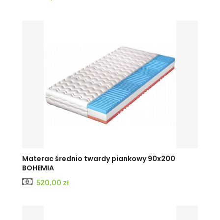
Materac średnio twardy piankowy 90x200
BOHEMIA
Cena
520,00 zł