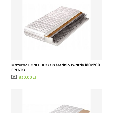
Materac BONELL KOKOS średnio twardy 180x200
PRESTO
Cena
830,00 zł