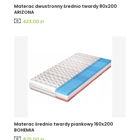
Materac dwustronny średnio twardy 80x200
ARIZONA
Cena
623,00 zł
Materac średnio twardy piankowy 160x200
BOHEMIA
Cena
875,00 zł