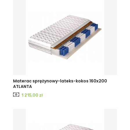
Materac sprężynowy-lateks-kokos 160x200
ATLANTA
Cena
1 215,00 zł