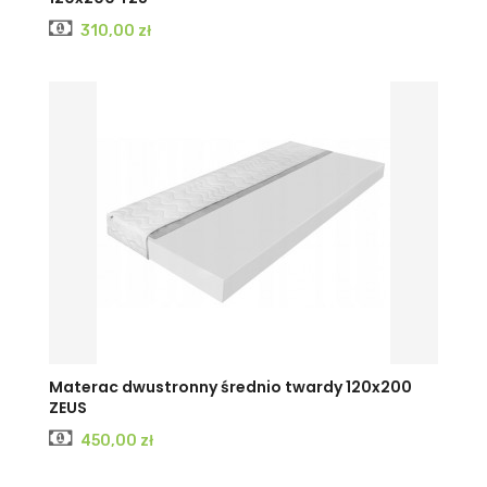
Cena
310,00 zł
Materac dwustronny średnio twardy 120x200
ZEUS
Cena
450,00 zł