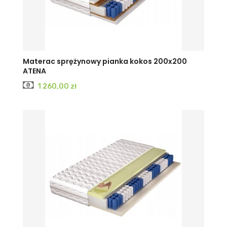
Materac sprężynowy pianka kokos 200x200
ATENA
Cena
1 260,00 zł