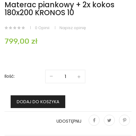
Materac piankowy + 2x kokos
180x200 KRONOS 10
0 Opinii
Napisz opinię
799,00 zł
Ilość:
DODAJ DO KOSZYKA
UDOSTĘPNIJ
Udostępnij
Tweetuj
Pinterest