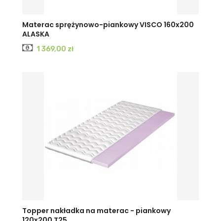
Materac sprężynowo-piankowy VISCO 160x200
ALASKA
Cena
1 369,00 zł
Topper nakładka na materac - piankowy
120x200 T25