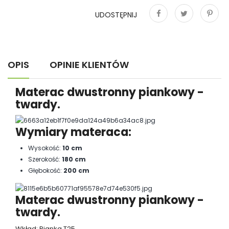
UDOSTĘPNIJ
Udostępnij
Tweetuj
Pinterest
OPIS
OPINIE KLIENTÓW
Materac dwustronny piankowy -
twardy.
Wymiary materaca:
Wysokość:
10 cm
Szerokość:
180 cm
Głębokość:
200 cm
Materac dwustronny piankowy -
twardy.
Wkład: Pianka T25