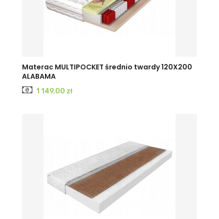
Materac MULTIPOCKET średnio twardy 120X200
ALABAMA
Cena
1 149,00 zł