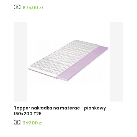
Cena
875,00 zł
Topper nakładka na materac - piankowy
160x200 T25
Cena
369,00 zł