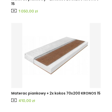
15
Cena
1 050,00 zł
Materac piankowy + 2x kokos 70x200 KRONOS 15
Cena
410,00 zł