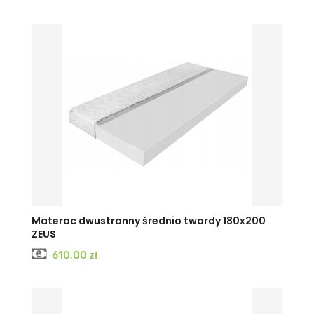
Materac dwustronny średnio twardy 180x200
ZEUS
Cena
610,00 zł