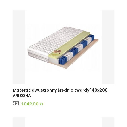
Materac dwustronny średnio twardy 140x200
ARIZONA
Cena
1 049,00 zł