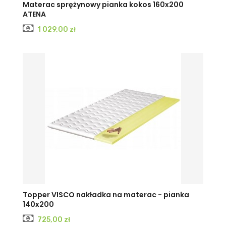
Materac sprężynowy pianka kokos 160x200
ATENA
Cena
1 029,00 zł
Topper VISCO nakładka na materac - pianka
140x200
Cena
725,00 zł