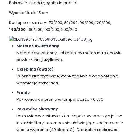
Pokrowiec: nadający się do prania.
Wysokość: ok. 15 cm
Dostępne rozmiary : 70/200, 80/200, 90/200
,
120/200,
140/200
, 160/200, 180/200, 200/200
Materac dwustronny
Materac dwustronny - obie strony materaca stanowią
powierzchnię użytkową.
Ocieplina (owata)
Włókno klimatyzujące, które zapewnia odpowiednią
wentylację materaca.
Pranie
Pokrowiec do prania w temperaturze 40 st.C
Pokrowiec pikowany
Pokrowiec w zestawie. Zamek pokrowca wszyty jest w
kształcie litery L co znacznie ułatwia jego zdejmowanie
w celu wyprania (40 stopni C). Gramatura pokrowca