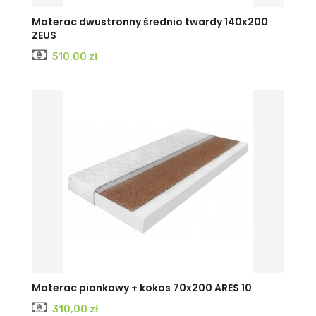
Materac dwustronny średnio twardy 140x200
ZEUS
Cena
510,00 zł
Materac piankowy + kokos 70x200 ARES 10
Cena
310,00 zł