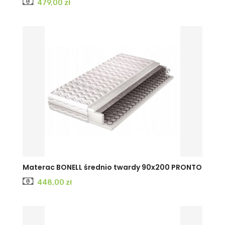
Cena
479,00 zł
Materac BONELL średnio twardy 90x200 PRONTO
Cena
448,00 zł