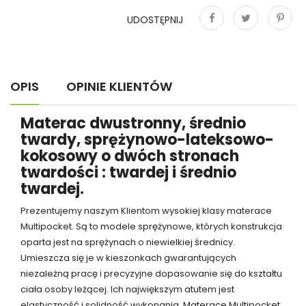
UDOSTĘPNIJ
Udostępnij
Tweetuj
Pinterest
OPIS
OPINIE KLIENTÓW
Materac dwustronny, średnio
twardy, sprężynowo-lateksowo-
kokosowy o dwóch stronach
twardości : twardej i średnio
twardej.
Prezentujemy naszym Klientom wysokiej klasy materace
Multipocket. Są to modele sprężynowe, których konstrukcja
oparta jest na sprężynach o niewielkiej średnicy.
Umieszcza się je w kieszonkach gwarantujących
niezależną pracę i precyzyjne dopasowanie się do kształtu
ciała osoby leżącej. Ich największym atutem jest
elastyczność i solidność wykonania. Materace Multipocket