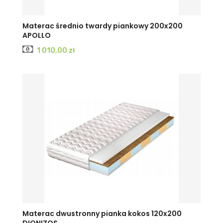
Materac średnio twardy piankowy 200x200
APOLLO
Cena
1 010,00 zł
Materac dwustronny pianka kokos 120x200