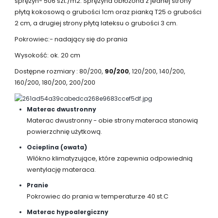
sprężyn- 506 szt./m2. Sprężyna obłożona z jednej strony
płytą kokosową o grubości 1cm oraz pianką T25 o grubości
2 cm, a drugiej strony płytą lateksu o grubości 3 cm.
Pokrowiec:- nadający się do prania
Wysokość: ok. 20 cm
Dostępne rozmiary : 80/200,
90/200
, 120/200, 140/200,
160/200, 180/200, 200/200
Materac dwustronny
Materac dwustronny - obie strony materaca stanowią
powierzchnię użytkową.
Ocieplina (owata)
Włókno klimatyzujące, które zapewnia odpowiednią
wentylację materaca.
Pranie
Pokrowiec do prania w temperaturze 40 st.C
Materac hypoalergiczny