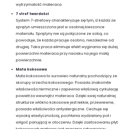
wytrzymałość materaca.
7 stref twardości
System 7-strefowy charakteryzuje się tym, iż każda ze
sprężyn umieszczona jest w osobnej kieszonce
materiału. Sprężyny nie są połączone ze sobą, co
powoduje, że każda pracuje osobno, niezależnie od
drugiej. Taka praca eliminuje efekt wyginania się dużej
powierzchni materaca przy nacisku na jego małą
powierzchnie.
Mata kokosowa
Mata kokosowa to surowiec naturalny pochodzący ze
skorupy orzecha kokosowego. Posiada znakomite
właściwości termiczne i zapewnia właściwą cyrkulację
powietrza wewnątrz materaca. Dzięki swej naturalnej
strukturze włókno kokosowe jest lekkie, przewiewne,
posiada właściwości antyalergiczne. Cechuje się
wysoką elastycznością, pochłania wydzielany pot i
wilgoć panującą w otoczeniu. Dzięki zastosowaniu płyt
kokosowych materac jest znacznie sztywniejszy,