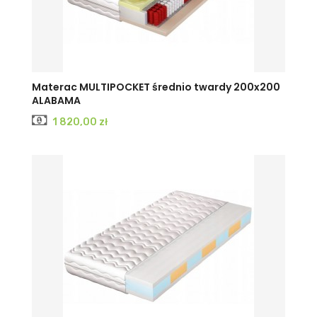
Materac MULTIPOCKET średnio twardy 200x200
ALABAMA
Cena
1 820,00 zł