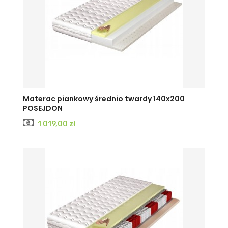
Materac piankowy średnio twardy 140x200
POSEJDON
Cena
1 019,00 zł