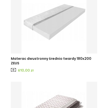
Materac dwustronny średnio twardy 180x200
ZEUS
Cena
610,00 zł