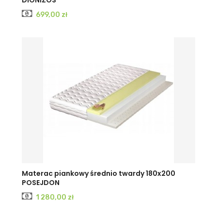
DIONIZOS
Cena
699,00 zł
Materac piankowy średnio twardy 180x200
POSEJDON
Cena
1 280,00 zł