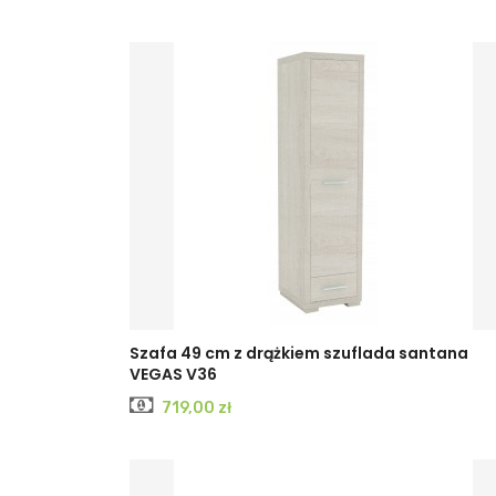
Szafa 49 cm z drążkiem szuflada santana
VEGAS V36
Cena
719,00 zł