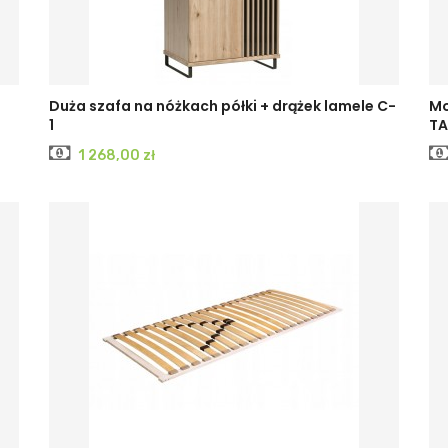
Duża szafa na nóżkach półki + drążek lamele C-
Mo
1
TA
Cena
1 268,00 zł