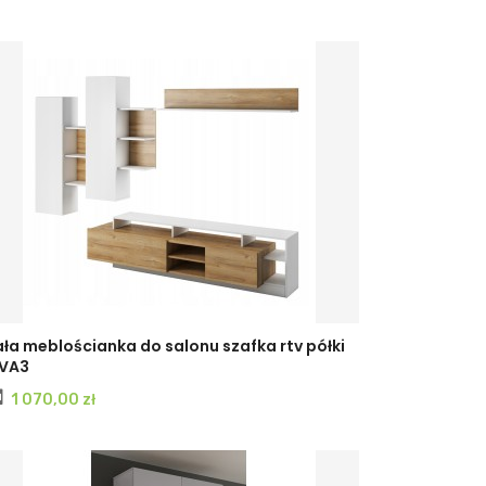
ła meblościanka do salonu szafka rtv półki
VA3
Cena
1 070,00 zł