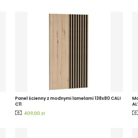
Panel ścienny z modnymi lamelami 138x80 CALI
Ma
C11
AL
Cena
409,00 zł