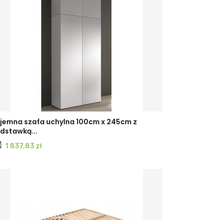
BIAŁY
GRAFIT
czarny
Dąb
CASHMERE
jemna szafa uchylna 100cm x 245cm z
dstawką...
MAT
mat
artisan
Cena
1 837,83 zł