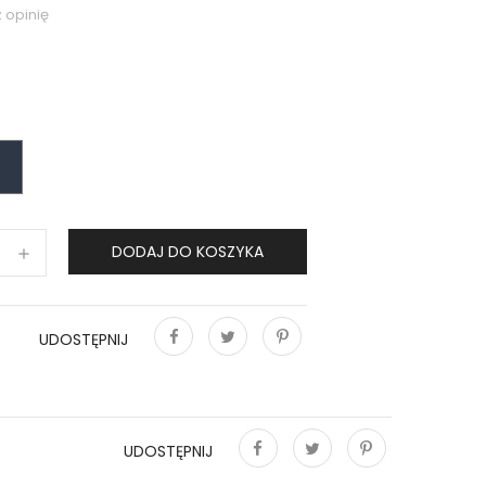
 opinię
INDIGO
MERE
DODAJ DO KOSZYKA
UDOSTĘPNIJ
Udostępnij
Tweetuj
Pinterest
UDOSTĘPNIJ
Udostępnij
Tweetuj
Pinterest