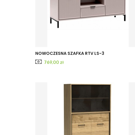
CASHMERE
INDIGO
NOWOCZESNA SZAFKA RTV LS-3
Cena
769,00 zł