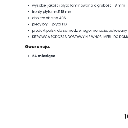
wysokiej jakości płyta laminowana o grubości 18 mm
fronty płyta mdf 18 mm
obrzeże okleina ABS
plecy brył - płyta HDF
produkt polski do samodzielnego montażu, pakowany f
KIEROWCA PODCZAS DOSTAWY NIE WNOSI MEBLI DO DO
Gwarancja:
24 miesiące
1