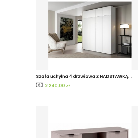
Szafa uchylna 4 drzwiowa Z NADSTAWKĄ...
Cena
2 240,00 zł