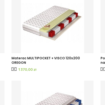
Materac MULTIPOCKET + VISCO 120x200
Po
OREGON
na
Cena
1 370,00 zł