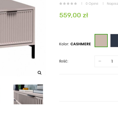
0 Opinii
Napisz
559,00 zł
CASH
Kolor:
Ilość: