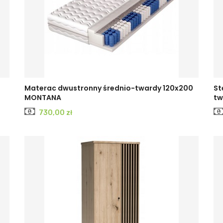
Materac dwustronny średnio-twardy 120x200
St
MONTANA
tw
Cena
730,00 zł