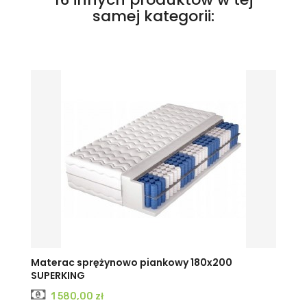
samej kategorii:
Materac sprężynowo piankowy 180x200
SUPERKING
Cena
1 580,00 zł