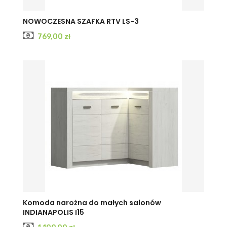
CASHMERE
INDIGO
NOWOCZESNA SZAFKA RTV LS-3
Cena
769,00 zł
KRAFT
JESION
JESION
Komoda narożna do małych salonów
INDIANAPOLIS I15
BIAŁY
CIEMNY
JASNY
Cena