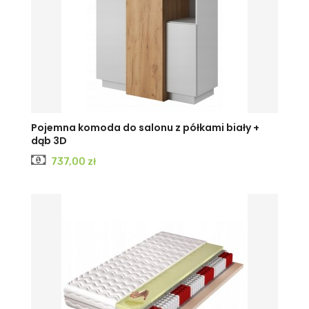
Pojemna komoda do salonu z półkami biały +
dąb 3D
Cena
737,00 zł