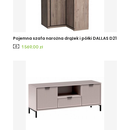
Pojemna szafa narożna drążek i półki DALLAS D21
Cena
1 569,00 zł