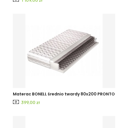
1 109,00 zł
Materac BONELL średnio twardy 80x200 PRONTO
Cena
399,00 zł