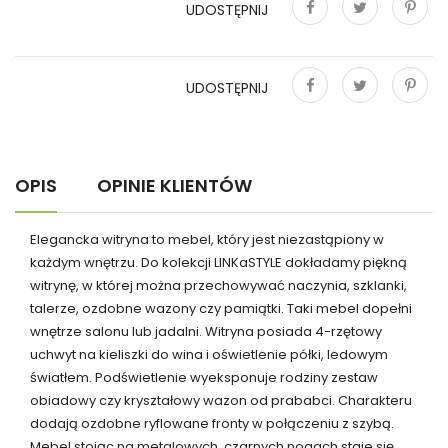
UDOSTĘPNIJ
Udostępnij
Tweetuj
Pinterest
UDOSTĘPNIJ
Udostępnij
Tweetuj
Pinterest
OPIS
OPINIE KLIENTÓW
Elegancka witryna to mebel, który jest niezastąpiony w
każdym wnętrzu. Do kolekcji LINKaSTYLE dokładamy piękną
witrynę, w której można przechowywać naczynia, szklanki,
talerze, ozdobne wazony czy pamiątki. Taki mebel dopełni
wnętrze salonu lub jadalni. Witryna posiada 4-rzętowy
uchwyt na kieliszki do wina i oświetlenie półki, ledowym
światłem. Podświetlenie wyeksponuje rodziny zestaw
obiadowy czy kryształowy wazon od prababci. Charakteru
dodają ozdobne ryflowane fronty w połączeniu z szybą.
Mebel stojąc na metalowych, czarnych nogach staje się