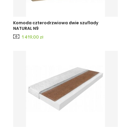
Komoda czterodrzwiowa dwie szuflady
NATURAL N9
Cena
1 419,00 zł