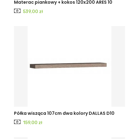
Materac piankowy + kokos 120x200 ARES 10
Cena
539,00 zł
Półka wisząca 107cm dwa kolory DALLAS D10
Cena
159,00 zł