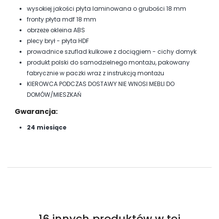
wysokiej jakości płyta laminowana o grubości 18 mm
fronty płyta mdf 18 mm
obrzeże okleina ABS
plecy brył - płyta HDF
prowadnice szuflad kulkowe z dociągiem - cichy domyk
produkt polski do samodzielnego montażu, pakowany
fabrycznie w paczki wraz z instrukcją montażu
KIEROWCA PODCZAS DOSTAWY NIE WNOSI MEBLI DO
DOMÓW/MIESZKAŃ
Gwarancja:
24 miesiące
16 innych produktów w tej