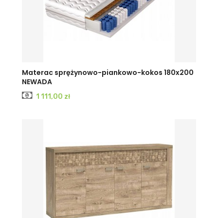
Materac sprężynowo-piankowo-kokos 180x200
NEWADA
Cena
1 111,00 zł