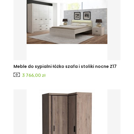
Meble do sypialni łóżko szafa i stoliki nocne Z17
Cena
3 766,00 zł