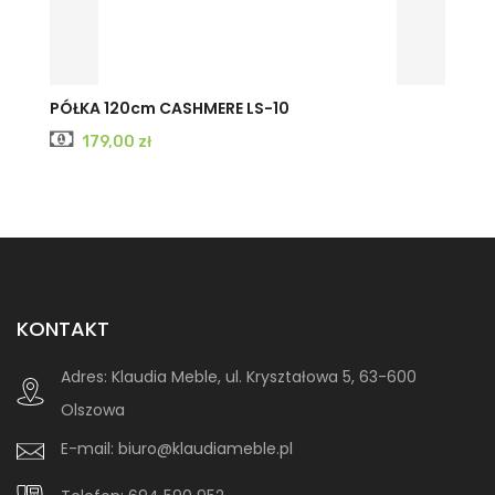
CASHMERE
INDIGO
PÓŁKA 120cm CASHMERE LS-10
Cena
179,00 zł
KONTAKT
Adres:
Klaudia Meble, ul. Kryształowa 5, 63-600
Olszowa
E-mail:
biuro@klaudiameble.pl