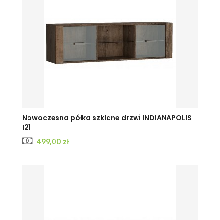
KRAFT
JESION
JESION
Nowoczesna półka szklane drzwi INDIANAPOLIS
I21
BIAŁY
CIEMNY
JASNY
Cena
499,00 zł