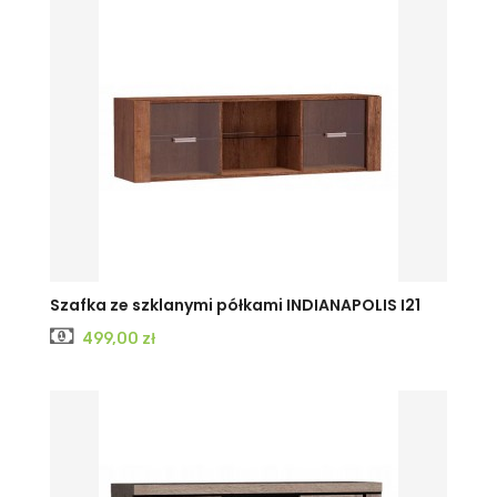
KRAFT
JESION
JESION
Szafka ze szklanymi półkami INDIANAPOLIS I21
Cena
499,00 zł
BIAŁY
CIEMNY
JASNY