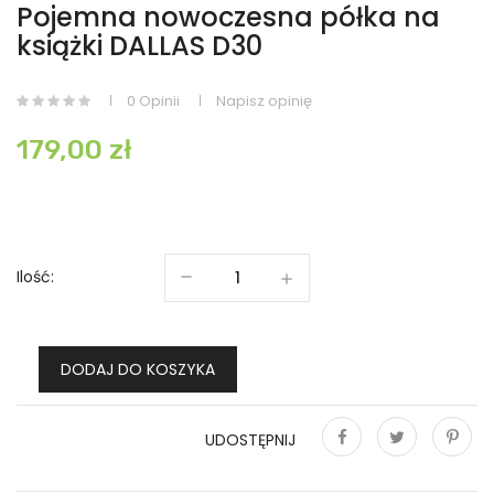
Pojemna nowoczesna półka na
książki DALLAS D30
0 Opinii
Napisz opinię
179,00 zł
Ilość:
DODAJ DO KOSZYKA
UDOSTĘPNIJ
Udostępnij
Tweetuj
Pinterest