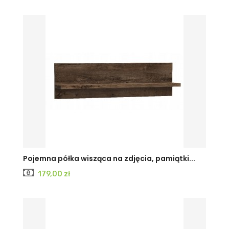
KRAFT
JESION
JESION
Pojemna półka wisząca na zdjęcia, pamiątki...
Cena
179,00 zł
BIAŁY
CIEMNY
JASNY