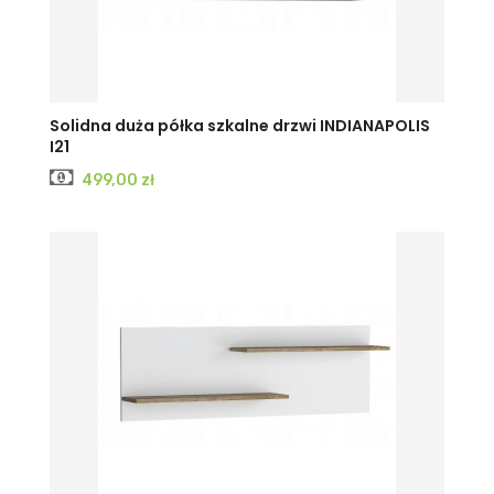
KRAFT
JESION
JESION
Solidna duża półka szkalne drzwi INDIANAPOLIS
I21
BIAŁY
CIEMNY
JASNY
Cena
499,00 zł