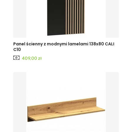
Panel ścienny z modnymi lamelami 138x80 CALI
C10
Cena
409,00 zł