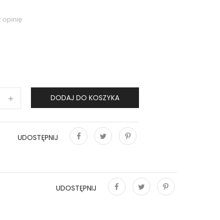
 opinię
DODAJ DO KOSZYKA
UDOSTĘPNIJ
Udostępnij
Tweetuj
Pinterest
UDOSTĘPNIJ
Udostępnij
Tweetuj
Pinterest