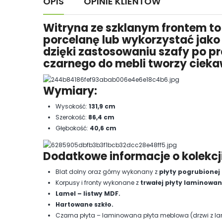
OPIS
OPINIE KLIENTÓW
Witryna ze szklanym frontem to 
porcelanę lub wykorzystać jako 
dzięki zastosowaniu szafy po pr
czarnego do mebli tworzy cieka
Wymiary:
Wysokość:
131,9 cm
Szerokość:
86,4 cm
Głębokość:
40,6 cm
Dodatkowe informacje o kolekcji
Blat dolny oraz górny wykonany z
płyty pogrubionej
Korpusy i fronty wykonane z
trwałej płyty laminowan
Lamel – listwy MDF.
Hartowane szkło.
Czarna płyta – laminowana płyta meblowa (drzwi z l