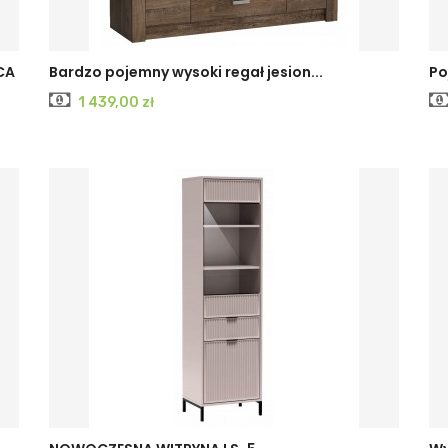
KRAFT
JESION
JESION
CA
Bardzo pojemny wysoki regał jesion...
Po
Cena
1 439,00 zł
BIAŁY
CIEMNY
JASNY
CASHMERE
INDIGO