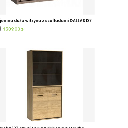
jemna duża witryna z szufladami DALLAS D7
Cena
1 309,00 zł