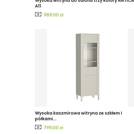
Wysoka witryna do salonu trzy kolory ANTICA
A11
Cena
989,00 zł
CASHMERE
Czarny
Wysoka kaszmirowa witryna ze szkłem i
półkami...
PAINFLOW
Cena
799,00 zł