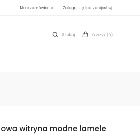
Moje zamówienie
Zaloguj się
lub
zarejestruj
Szukaj
(0)
Koszyk
ylowa witryna modne lamele