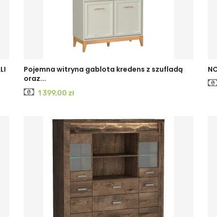
LI
Pojemna witryna gablota kredens z szufladą
NO
oraz...
Cena
1 399,00 zł