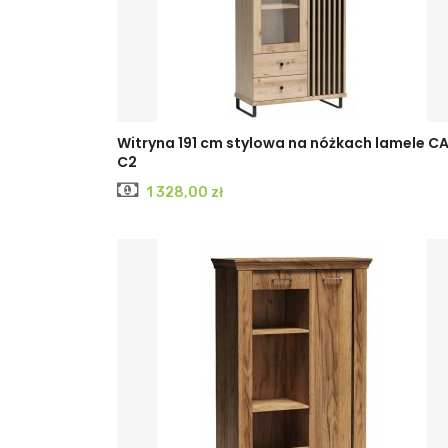
Witryna 191 cm stylowa na nóżkach lamele CA
C2
Cena
1 328,00 zł