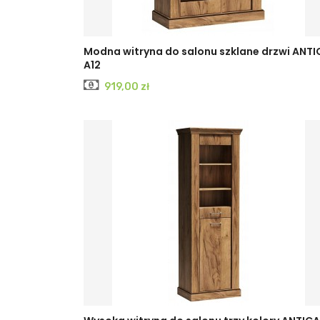
Modna witryna do salonu szklane drzwi ANTI
A12
Cena
919,00 zł