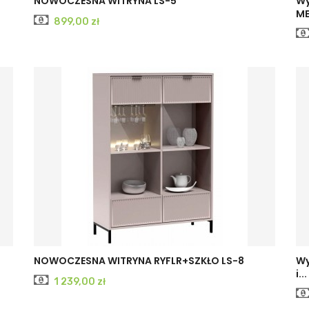
NOWOCZESNA WITRYNA LS-5
Wy
ME
Cena
899,00 zł
CASHMERE
INDIGO
NOWOCZESNA WITRYNA RYFLR+SZKŁO LS-8
Wy
i...
Cena
1 239,00 zł