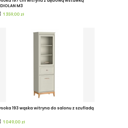
soka 197 cm witryna z dębową wstawką
DIOLAN M3
Cena
1 359,00 zł
soka 193 wąska witryna do salonu z szufladą
Cena
1 049,00 zł