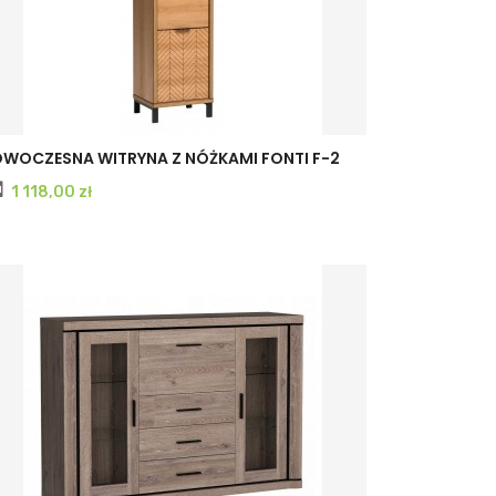
WOCZESNA WITRYNA Z NÓŻKAMI FONTI F-2
Cena
1 118,00 zł