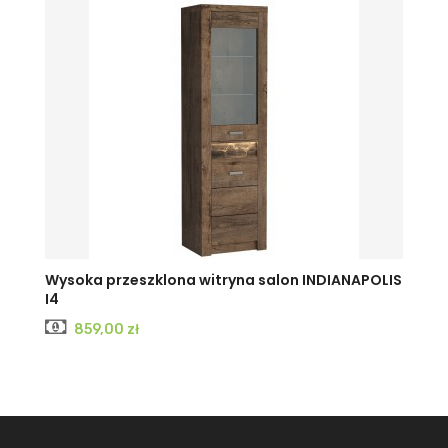
KRAFT
JESION
JESION
Wysoka przeszklona witryna salon INDIANAPOLIS
I4
BIAŁY
CIEMNY
JASNY
Cena
859,00 zł