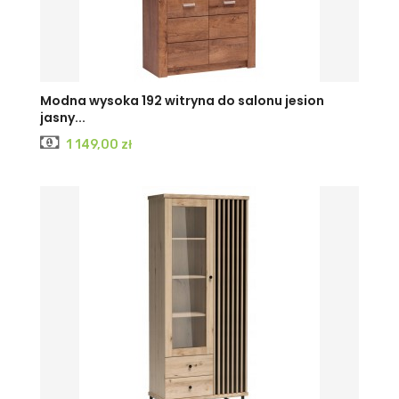
KRAFT
JESION
JESION
Modna wysoka 192 witryna do salonu jesion
jasny...
BIAŁY
CIEMNY
JASNY
Cena
1 149,00 zł