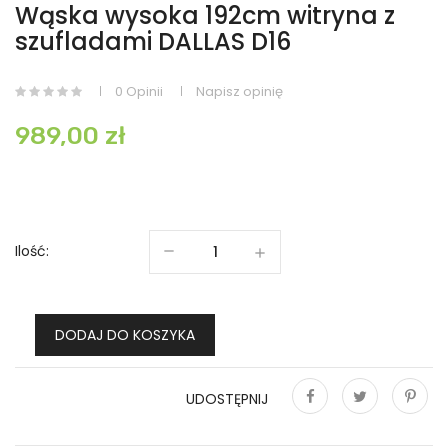
Wąska wysoka 192cm witryna z
szufladami DALLAS D16
0 Opinii
Napisz opinię
989,00 zł
Ilość:
DODAJ DO KOSZYKA
UDOSTĘPNIJ
Udostępnij
Tweetuj
Pinterest