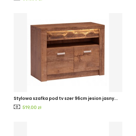
KRAFT
JESION
JESION
Stylowa szafka pod tv szer 96cm jesion jasny...
Cena
519,00 zł
BIAŁY
CIEMNY
JASNY