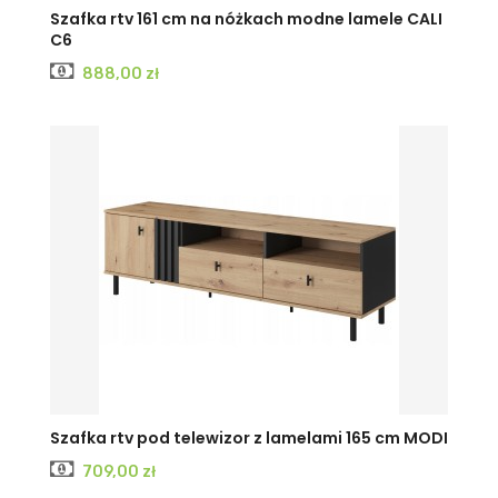
Szafka rtv 161 cm na nóżkach modne lamele CALI
C6
Cena
888,00 zł
Szafka rtv pod telewizor z lamelami 165 cm MODI
Cena
709,00 zł