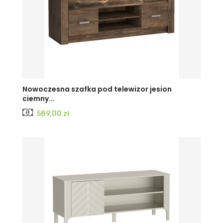
KRAFT
JESION
JESION
Nowoczesna szafka pod telewizor jesion
ciemny...
BIAŁY
CIEMNY
JASNY
Cena
589,00 zł