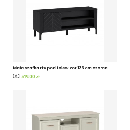
CASHMERE
Czarny
Mała szafka rtv pod telewizor 135 cm czarna...
Cena
519,00 zł
PAINFLOW