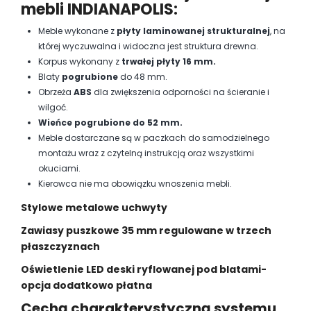
mebli INDIANAPOLIS:
Meble wykonane z
płyty laminowanej strukturalnej
, na
której wyczuwalna i widoczna jest struktura drewna.
Korpus wykonany z
trwałej płyty 16 mm.
Blaty
pogrubione
do 48 mm.
Obrzeża
ABS
dla zwiększenia odporności na ścieranie i
wilgoć.
Wieńce pogrubione do 52 mm.
Meble dostarczane są w paczkach do samodzielnego
montażu wraz z czytelną instrukcją oraz wszystkimi
okuciami.
Kierowca nie ma obowiązku wnoszenia mebli.
Stylowe metalowe uchwyty
Zawiasy puszkowe 35 mm regulowane w trzech
płaszczyznach
Oświetlenie LED deski ryflowanej pod blatami-
opcja dodatkowo płatna
Cechą charakterystyczną systemu