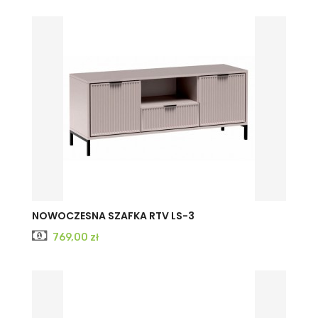
CASHMERE
INDIGO
NOWOCZESNA SZAFKA RTV LS-3
Cena
769,00 zł