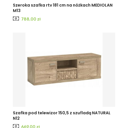
Szeroka szafka rtv 181 cm na nóżkach MEDIOLAN
M13
Cena
788,00 zł
Szafka pod telewizor 150,5 z szufladą NATURAL
N12
Cena
669,00 zł