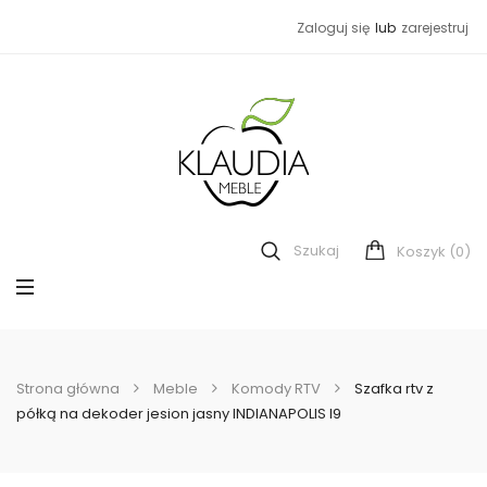
Zaloguj się
lub
zarejestruj
Szukaj
(0)
Koszyk
Strona główna
Meble
Komody RTV
Szafka rtv z
półką na dekoder jesion jasny INDIANAPOLIS I9