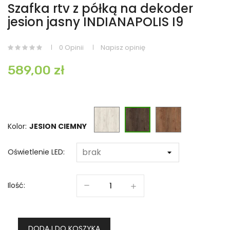
Szafka rtv z półką na dekoder
jesion jasny INDIANAPOLIS I9
0 Opinii
Napisz opinię
589,00 zł
KRAFT
JESION
JESION
BIAŁY
JASNY
CIEMNY
Kolor:
Oświetlenie LED:
Ilość:
DODAJ DO KOSZYKA