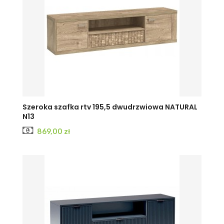
Szeroka szafka rtv 195,5 dwudrzwiowa NATURAL
N13
Cena
869,00 zł