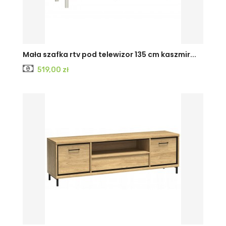
CASHMERE
Czarny
Mała szafka rtv pod telewizor 135 cm kaszmir...
Cena
519,00 zł
PAINFLOW