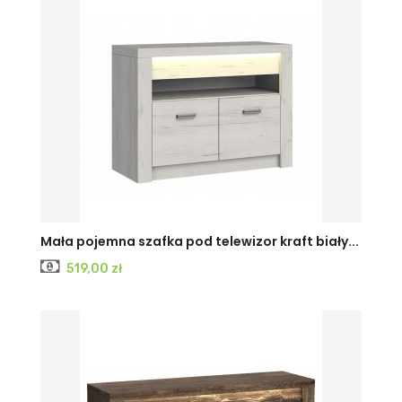
KRAFT
JESION
JESION
Mała pojemna szafka pod telewizor kraft biały...
Cena
519,00 zł
BIAŁY
CIEMNY
JASNY