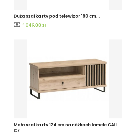
Duża szafka rtv pod telewizor 180 cm...
Cena
1 049,00 zł
Mała szafka rtv 124 cm na nóżkach lamele CALI
C7