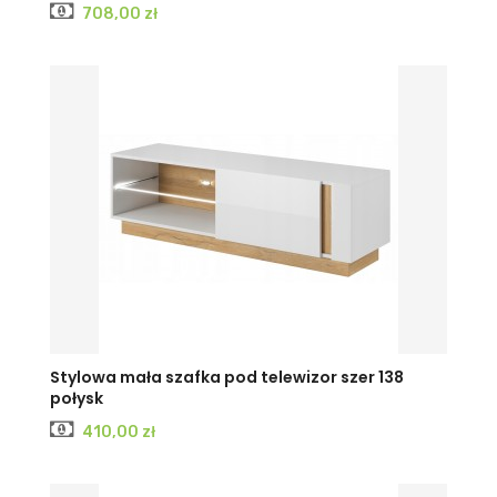
Cena
708,00 zł
Stylowa mała szafka pod telewizor szer 138
połysk
Cena
410,00 zł