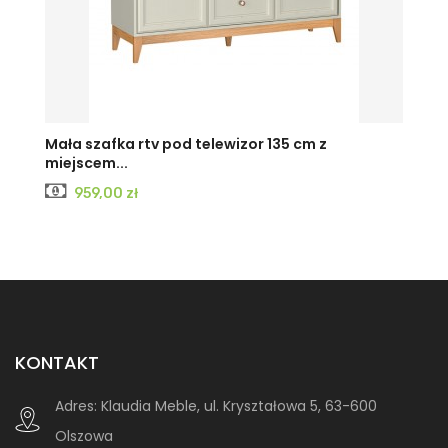
Mała szafka rtv pod telewizor 135 cm z
miejscem...
Cena
959,00 zł
KONTAKT
Adres:
Klaudia Meble, ul. Kryształowa 5, 63-600
Olszowa