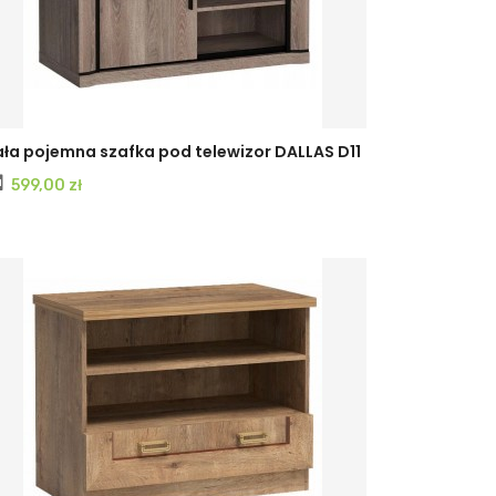
ła pojemna szafka pod telewizor DALLAS D11
Cena
599,00 zł