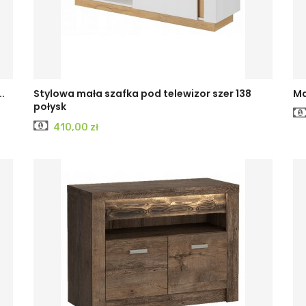
.
Stylowa mała szafka pod telewizor szer 138
Ma
połysk
Cena
410,00 zł