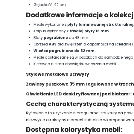
Głębokość: 42 cm
Dodatkowe informacje o kolekcj
Meble wykonane z
płyty laminowanej strukturalnej
Korpus wykonany z
trwałej płyty 16 mm.
Blaty
pogrubione
do 48 mm.
Obrzeża
ABS
dla zwiększenia odporności na ścieranie i 
Wieńce pogrubione do 52 mm.
Meble dostarczane są w paczkach do samodzielnego mo
Kierowca nie ma obowiązku wnoszenia mebli.
Stylowe metalowe uchwyty
Zawiasy puszkowe 35 mm regulowane w trzech
Oświetlenie LED deski ryflowanej pod blatami
Cechą charakterystyczną systemu 
Ryflowanie to uzyskanie nieregularnej struktury na pow
niezwykle atrakcyjny element subtelnie wkomponowany
Dostępna kolorystyka mebli: