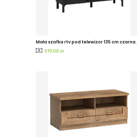
CASHMERE
Czarny
Mała szafka rtv pod telewizor 135 cm czarna..
Cena
519,00 zł
PAINFLOW