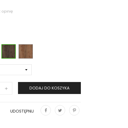
 opinię
KRAFT
JESION
JESION
BIAŁY
JASNY
CIEMNY
DODAJ DO KOSZYKA
UDOSTĘPNIJ
Udostępnij
Tweetuj
Pinterest