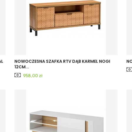
AL
NOWOCZESNA SZAFKA RTV DĄB KARMEL NOGI
NO
12CM...
Cena
958,00 zł