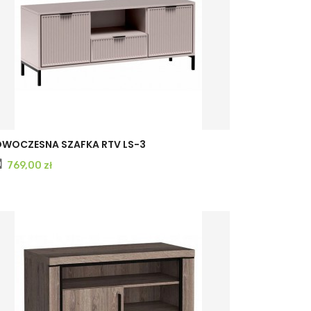
CASHMERE
INDIGO
WOCZESNA SZAFKA RTV LS-3
Cena
769,00 zł