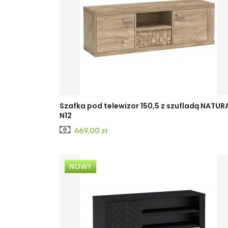
Szafka pod telewizor 150,5 z szufladą NATUR
N12
Cena
669,00 zł
NOWY