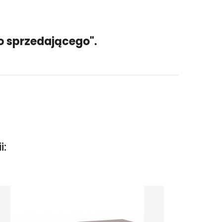
 sprzedającego".
i: