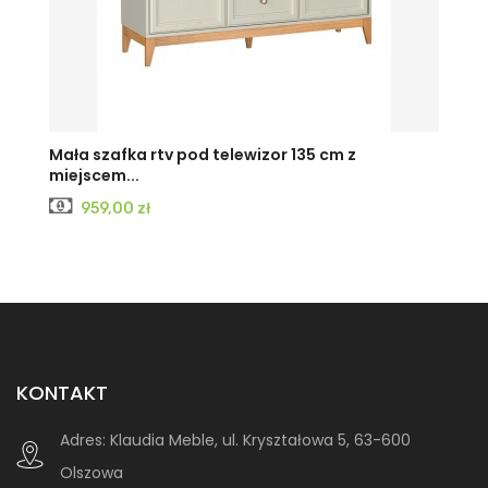
Mała szafka rtv pod telewizor 135 cm z
miejscem...
Cena
959,00 zł
KONTAKT
Adres:
Klaudia Meble, ul. Kryształowa 5, 63-600
Olszowa