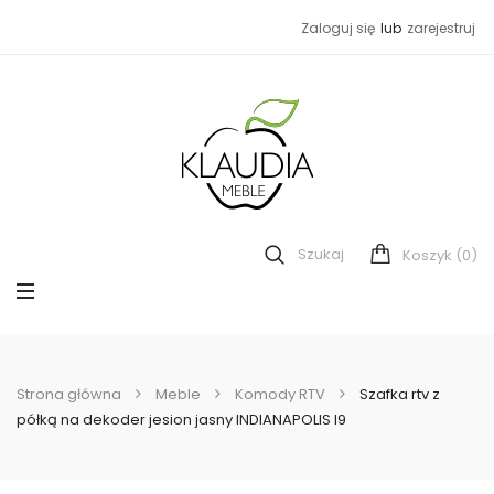
Zaloguj się
lub
zarejestruj
Szukaj
(0)
Koszyk
Strona główna
Meble
Komody RTV
Szafka rtv z
półką na dekoder jesion jasny INDIANAPOLIS I9