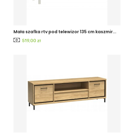
CASHMERE
Czarny
Mała szafka rtv pod telewizor 135 cm kaszmir...
Cena
519,00 zł
PAINFLOW