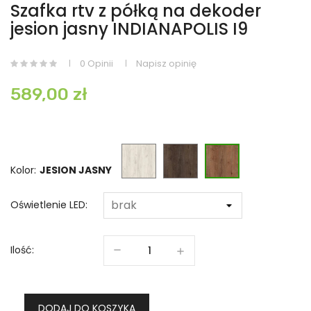
Szafka rtv z półką na dekoder
jesion jasny INDIANAPOLIS I9
0 Opinii
Napisz opinię
589,00 zł
KRAFT
JESION
JESION
BIAŁY
CIEMNY
JASNY
Kolor:
Oświetlenie LED:
Ilość:
DODAJ DO KOSZYKA