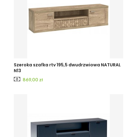
Szeroka szafka rtv 195,5 dwudrzwiowa NATURAL
N13
Cena
869,00 zł