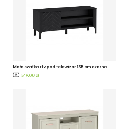
CASHMERE
Czarny
Mała szafka rtv pod telewizor 135 cm czarna...
Cena
519,00 zł
PAINFLOW