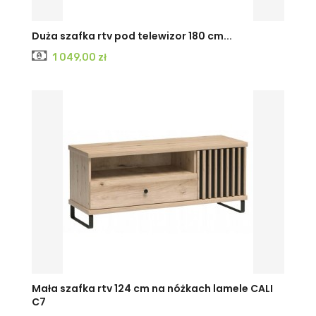
Duża szafka rtv pod telewizor 180 cm...
Cena
1 049,00 zł
Mała szafka rtv 124 cm na nóżkach lamele CALI
C7