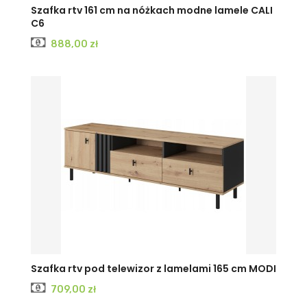
Szafka rtv 161 cm na nóżkach modne lamele CALI
C6
Cena
888,00 zł
Szafka rtv pod telewizor z lamelami 165 cm MODI
Cena
709,00 zł