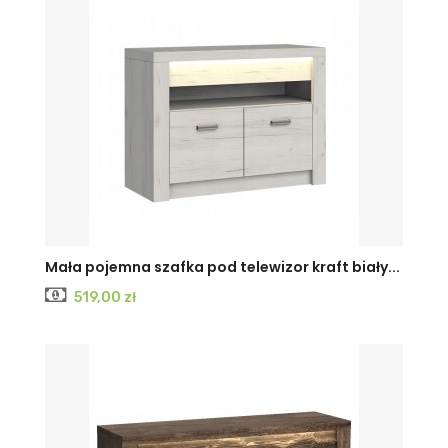
KRAFT
JESION
JESION
Mała pojemna szafka pod telewizor kraft biały...
Cena
519,00 zł
BIAŁY
CIEMNY
JASNY