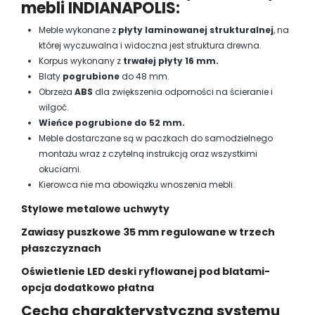
mebli INDIANAPOLIS:
Meble wykonane z
płyty laminowanej strukturalnej
, na
której wyczuwalna i widoczna jest struktura drewna.
Korpus wykonany z
trwałej płyty 16 mm.
Blaty
pogrubione
do 48 mm.
Obrzeża
ABS
dla zwiększenia odporności na ścieranie i
wilgoć.
Wieńce pogrubione do 52 mm.
Meble dostarczane są w paczkach do samodzielnego
montażu wraz z czytelną instrukcją oraz wszystkimi
okuciami.
Kierowca nie ma obowiązku wnoszenia mebli.
Stylowe metalowe uchwyty
Zawiasy puszkowe 35 mm regulowane w trzech
płaszczyznach
Oświetlenie LED deski ryflowanej pod blatami-
opcja dodatkowo płatna
Cechą charakterystyczną systemu