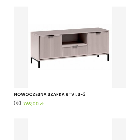
CASHMERE
INDIGO
NOWOCZESNA SZAFKA RTV LS-3
Cena
769,00 zł