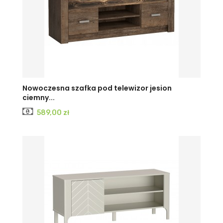
KRAFT
JESION
JESION
Nowoczesna szafka pod telewizor jesion
ciemny...
BIAŁY
CIEMNY
JASNY
Cena
589,00 zł