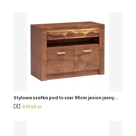
KRAFT
JESION
JESION
Stylowa szafka pod tv szer 96cm jesion jasny...
Cena
519,00 zł
BIAŁY
CIEMNY
JASNY