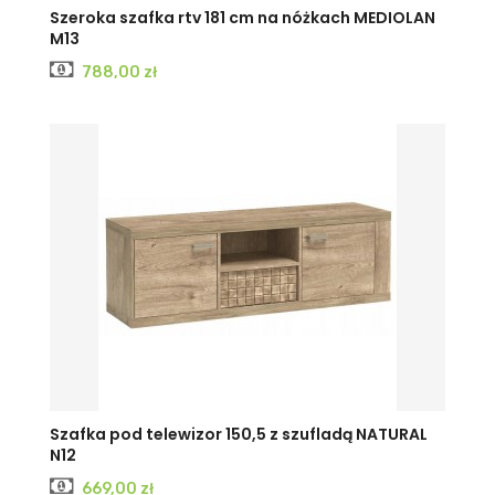
Szeroka szafka rtv 181 cm na nóżkach MEDIOLAN
M13
Cena
788,00 zł
Szafka pod telewizor 150,5 z szufladą NATURAL
N12
Cena
669,00 zł