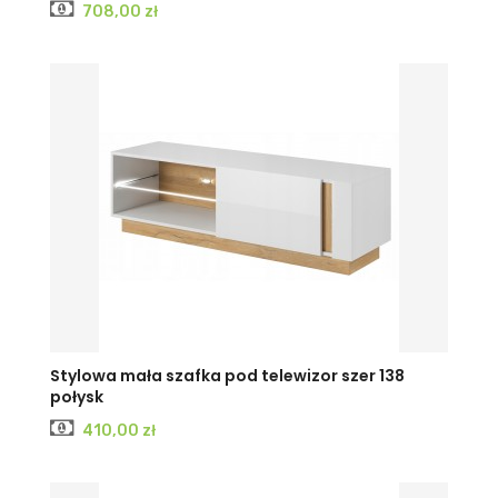
Cena
708,00 zł
Stylowa mała szafka pod telewizor szer 138
połysk
Cena
410,00 zł