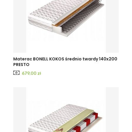
Materac BONELL KOKOS średnio twardy 140x200
PRESTO
Cena
679,00 zł