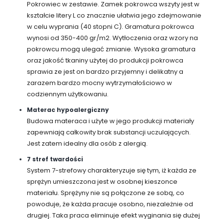
Pokrowiec w zestawie. Zamek pokrowca wszyty jest w
kształcie litery L co znacznie ułatwia jego zdejmowanie
w celu wyprania (40 stopni C). Gramatura pokrowca
wynosi od 350-400 gr/m2. Wytłoczenia oraz wzory na
pokrowcu mogą ulegać zmianie. Wysoka gramatura
oraz jakość tkaniny użytej do produkcji pokrowca
sprawia ze jest on bardzo przyjemny i delikatny a
zarazem bardzo mocny wytrzymałościowo w
codziennym użytkowaniu.
Materac hypoalergiczny
Budowa materaca i użyte w jego produkcji materiały
zapewniają całkowity brak substancji uczulających.
Jest zatem idealny dla osób z alergią.
7 stref twardości
System 7-strefowy charakteryzuje się tym, iż każda ze
sprężyn umieszczona jest w osobnej kieszonce
materiału. Sprężyny nie są połączone ze sobą, co
powoduje, że każda pracuje osobno, niezależnie od
drugiej. Taka praca eliminuje efekt wyginania się dużej