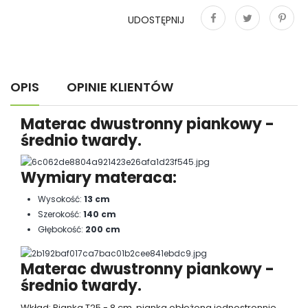
UDOSTĘPNIJ
Udostępnij
Tweetuj
Pinterest
OPIS
OPINIE KLIENTÓW
Materac dwustronny piankowy -
średnio twardy.
Wymiary materaca:
Wysokość:
13 cm
Szerokość:
140 cm
Głębokość:
200 cm
Materac dwustronny piankowy -
średnio twardy.
Wkład: Pianka T25 - 8 cm, pianka obłożona jednostronnie