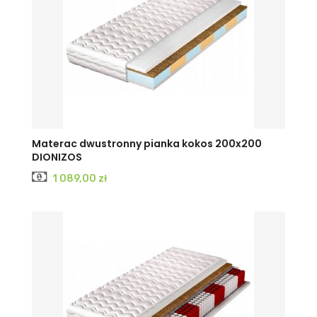
Materac dwustronny pianka kokos 200x200
DIONIZOS
Cena
1 089,00 zł