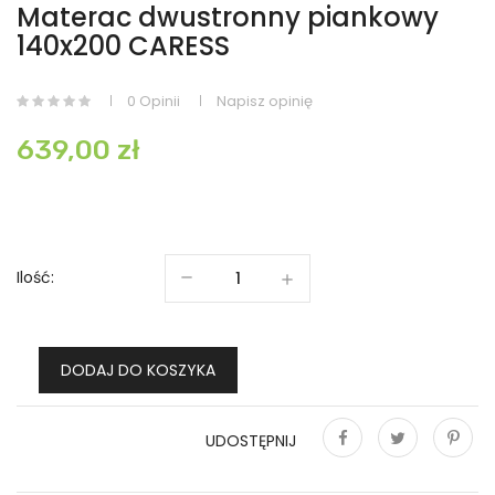
Materac dwustronny piankowy
140x200 CARESS
0 Opinii
Napisz opinię
639,00 zł
Ilość:
DODAJ DO KOSZYKA
UDOSTĘPNIJ
Udostępnij
Tweetuj
Pinterest