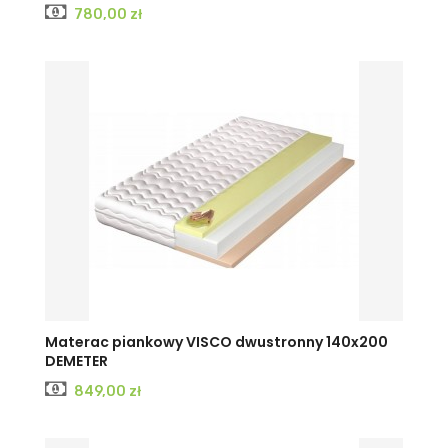
Cena
780,00 zł
Materac piankowy VISCO dwustronny 140x200
DEMETER
Cena
849,00 zł