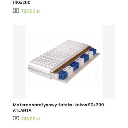
140x200
Cena
725,00 zł
Materac sprężynowy-lateks-kokos 90x200
ATLANTA
Cena
725,00 zł