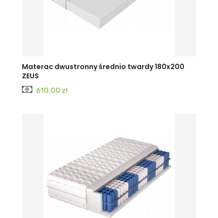
Materac dwustronny średnio twardy 180x200
ZEUS
Cena
610,00 zł