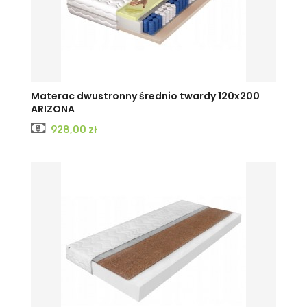
Materac dwustronny średnio twardy 120x200
ARIZONA
Cena
928,00 zł