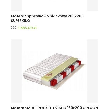
Materac sprężynowo piankowy 200x200
SUPERKING
Cena
1 689,00 zł
Materac MULTIPOCKET + VISCO 180x200 OREGON