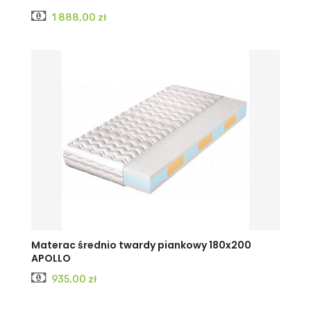
Cena
1 888,00 zł
Materac średnio twardy piankowy 180x200
APOLLO
Cena
935,00 zł