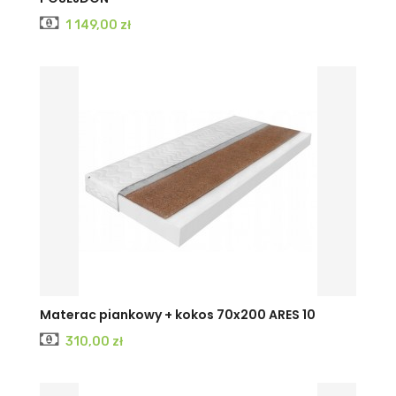
Cena
1 149,00 zł
Materac piankowy + kokos 70x200 ARES 10
Cena
310,00 zł