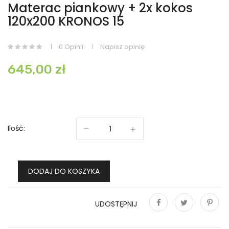
Materac piankowy + 2x kokos
120x200 KRONOS 15
0 Opinii
Napisz opinię
645,00 zł
Ilość:
DODAJ DO KOSZYKA
UDOSTĘPNIJ
Udostępnij
Tweetuj
Pinterest