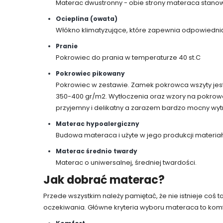
Materac dwustronny - obie strony materaca stanow
Ocieplina (owata)
Włókno klimatyzujące, które zapewnia odpowiedni
Pranie
Pokrowiec do prania w temperaturze 40 st.C
Pokrowiec pikowany
Pokrowiec w zestawie. Zamek pokrowca wszyty jest 
350-400 gr/m2. Wytłoczenia oraz wzory na pokrowc
przyjemny i delikatny a zarazem bardzo mocny wy
Materac hypoalergiczny
Budowa materaca i użyte w jego produkcji materiały
Materac średnio twardy
Materac o uniwersalnej, średniej twardości.
Jak dobrać materac?
Przede wszystkim należy pamiętać, że nie istnieje coś
oczekiwania. Główne kryteria wyboru materaca to komfo