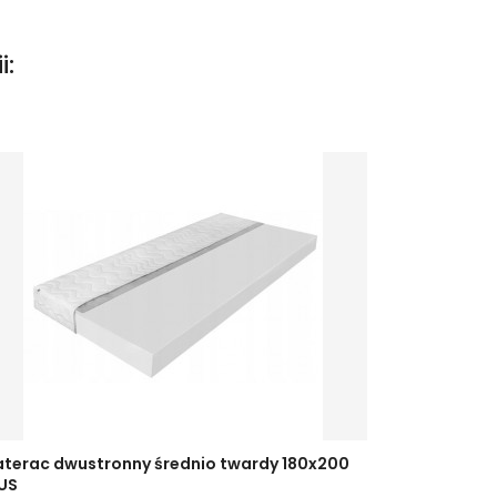
i:
terac dwustronny średnio twardy 180x200
US