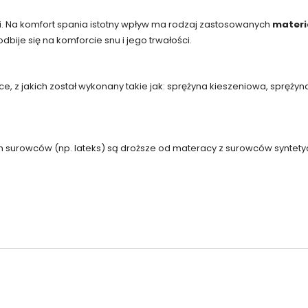
i. Na komfort spania istotny wpływ ma rodzaj zastosowanych
materi
bije się na komforcie snu i jego trwałości.
, z jakich został wykonany takie jak: sprężyna kieszeniowa, sprężyn
ch surowców (np. lateks) są droższe od materacy z surowców syntetyc