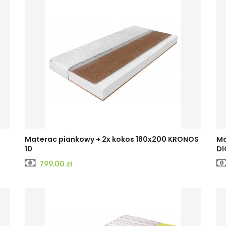
Materac piankowy + 2x kokos 180x200 KRONOS
Ma
10
DI
Cena
799,00 zł