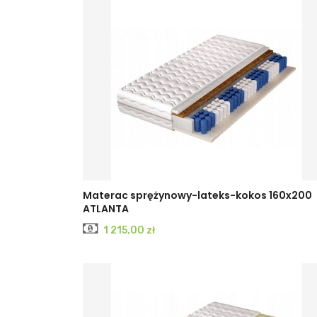
Materac sprężynowy-lateks-kokos 160x200
ATLANTA
Cena
1 215,00 zł