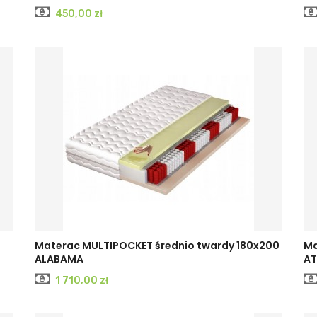
Cena
450,00 zł
Materac MULTIPOCKET średnio twardy 180x200
Ma
ALABAMA
AT
Cena
1 710,00 zł