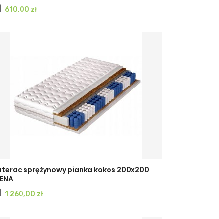
Cena
610,00 zł
terac sprężynowy pianka kokos 200x200
ENA
Cena
1 260,00 zł