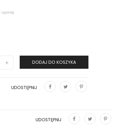
 opinię
DODAJ DO KOSZYKA
UDOSTĘPNIJ
Udostępnij
Tweetuj
Pinterest
UDOSTĘPNIJ
Udostępnij
Tweetuj
Pinterest