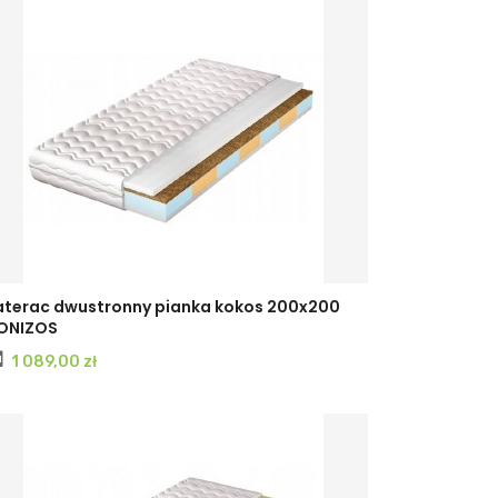
terac dwustronny pianka kokos 200x200
ONIZOS
Cena
1 089,00 zł