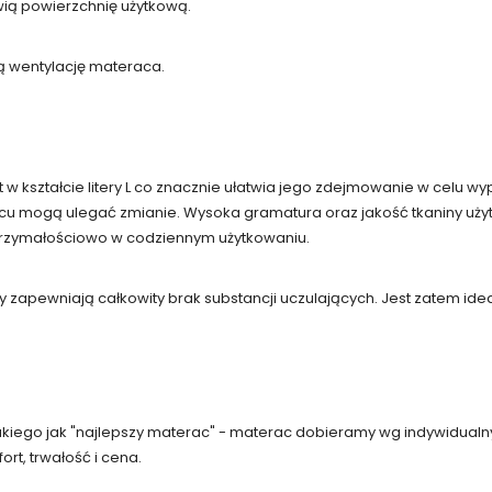
ią powierzchnię użytkową.
ą wentylację materaca.
w kształcie litery L co znacznie ułatwia jego zdejmowanie w celu w
u mogą ulegać zmianie. Wysoka gramatura oraz jakość tkaniny użyt
trzymałościowo w codziennym użytkowaniu.
 zapewniają całkowity brak substancji uczulających. Jest zatem ideal
 takiego jak "najlepszy materac" - materac dobieramy wg indywidualn
rt, trwałość i cena.