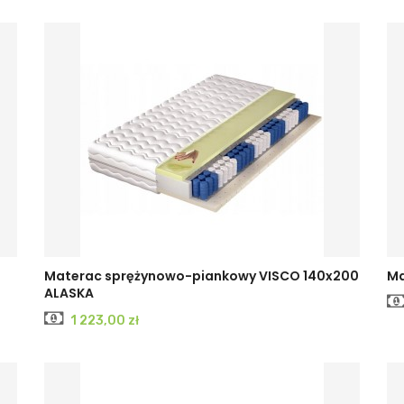
Materac sprężynowo-piankowy VISCO 140x200
Ma
ALASKA
Cena
1 223,00 zł