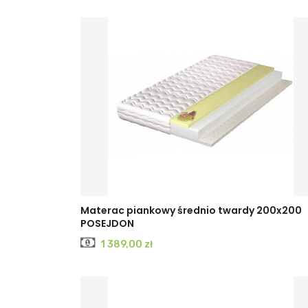
Materac piankowy średnio twardy 200x200
POSEJDON
Cena
1 389,00 zł