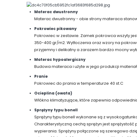
Materac dwustronny
Materac dwustronny - obie strony materaca stanow
Pokrowiec pikowany
Pokrowiec w zestawie. Zamek pokrowca wszyty jest 
350-400 gr/m2. Wytłoczenia oraz wzory na pokrowc
przyjemny i delikatny a zarazem bardzo mocny wy
Materac hypoalergiczny
Budowa materaca i użyte w jego produkcji materiały
Pranie
Pokrowiec do prania w temperaturze 40 st.C
Ocieplina (owata)
Włókno klimatyzujące, które zapewnia odpowiedni
Sprężyny typu bonell
Sprężyny typu bonell wykonane są z wysokogatunkow
Charakterystyczną cechą sprężyn jest sprężystość 
wypierania. Sprężyny połączone są szeregowo dzię