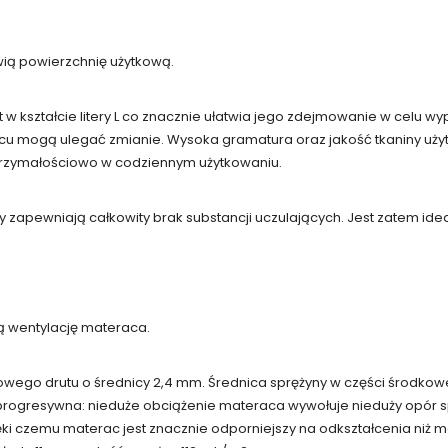
ią powierzchnię użytkową.
w kształcie litery L co znacznie ułatwia jego zdejmowanie w celu w
u mogą ulegać zmianie. Wysoka gramatura oraz jakość tkaniny użyt
trzymałościowo w codziennym użytkowaniu.
 zapewniają całkowity brak substancji uczulających. Jest zatem ideal
ą wentylację materaca.
ego drutu o średnicy 2,4 mm. Średnica sprężyny w części środkowej 
progresywna: nieduże obciążenie materaca wywołuje nieduży opór sp
ki czemu materac jest znacznie odporniejszy na odkształcenia niż