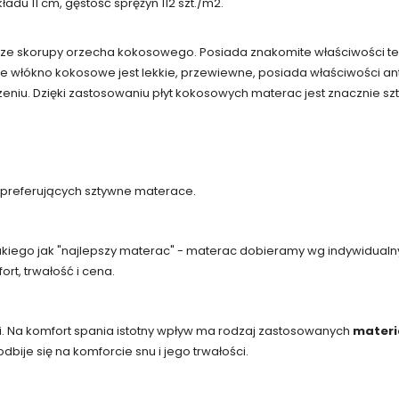
du 11 cm, gęstość sprężyn 112 szt./m2.
ze skorupy orzecha kokosowego. Posiada znakomite właściwości ter
rze włókno kokosowe jest lekkie, przewiewne, posiada właściwości an
eniu. Dzięki zastosowaniu płyt kokosowych materac jest znacznie szt
 preferujących sztywne materace.
 takiego jak "najlepszy materac" - materac dobieramy wg indywidualn
rt, trwałość i cena.
i. Na komfort spania istotny wpływ ma rodzaj zastosowanych
materi
bije się na komforcie snu i jego trwałości.