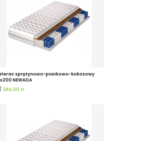
terac sprężynowo-piankowo-kokosowy
x200 NEWADA
Cena
586,00 zł