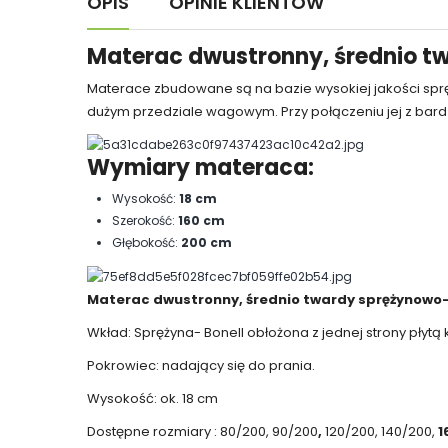
OPIS
OPINIE KLIENTÓW
Materac dwustronny, średnio 
Materace zbudowane są na bazie wysokiej jakości spręż
dużym przedziale wagowym. Przy połączeniu jej z bar
Wymiary materaca:
Wysokość:
18 cm
Szerokość:
160 cm
Głębokość:
200 cm
Materac dwustronny, średnio twardy sprężynowo
Wkład: Sprężyna- Bonell obłożona z jednej strony płytą 
Pokrowiec: nadający się do prania.
Wysokość: ok. 18 cm
Dostępne rozmiary : 80/200, 90/200
,
120/200, 140/200,
1