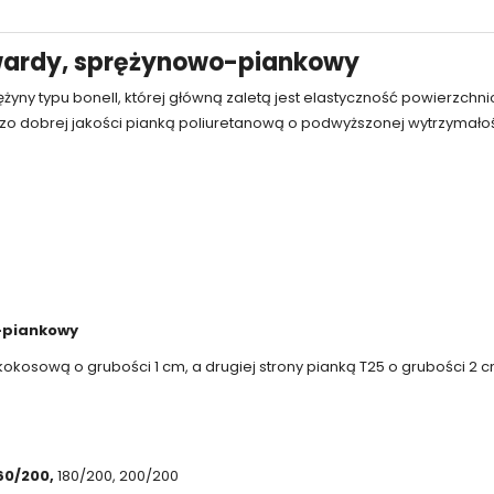
twardy, sprężynowo-piankowy
yny typu bonell, której główną zaletą jest elastyczność powierzchn
dzo dobrej jakości pianką poliuretanową o podwyższonej wytrzymało
-piankowy
kokosową o grubości 1 cm, a drugiej strony pianką T25 o grubości 2 c
60/200,
180/200, 200/200