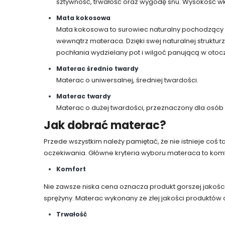
sztywność, trwałość oraz wygodę snu. Wysokość wkła
Mata kokosowa
Mata kokosowa to surowiec naturalny pochodzący 
wewnątrz materaca. Dzięki swej naturalnej struktu
pochłania wydzielany pot i wilgoć panującą w otocz
Materac średnio twardy
Materac o uniwersalnej, średniej twardości.
Materac twardy
Materac o dużej twardości, przeznaczony dla osób
Jak dobrać materac?
Przede wszystkim należy pamiętać, że nie istnieje coś
oczekiwania. Główne kryteria wyboru materaca to komfo
Komfort
Nie zawsze niska cena oznacza produkt gorszej jakośc
sprężyny. Materac wykonany ze złej jakości produktów od
Trwałość