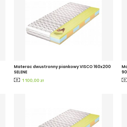
Materac dwustronny piankowy VISCO 160x200
Ma
SELENE
90
Cena
1 100,00 zł