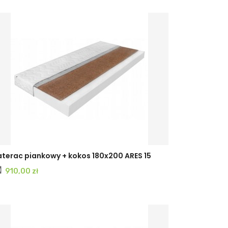
terac piankowy + kokos 180x200 ARES 15
Cena
910,00 zł