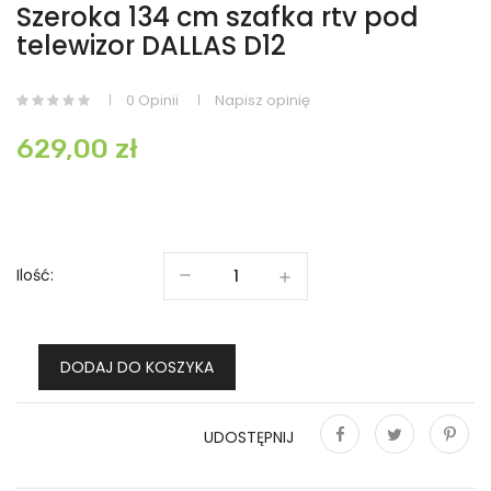
Szeroka 134 cm szafka rtv pod
telewizor DALLAS D12
0 Opinii
Napisz opinię
629,00 zł
Ilość:
DODAJ DO KOSZYKA
UDOSTĘPNIJ
Udostępnij
Tweetuj
Pinterest