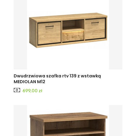
Dwudrzwiowa szafka rtv 139 z wstawką
MEDIOLAN M12
Cena
699,00 zł