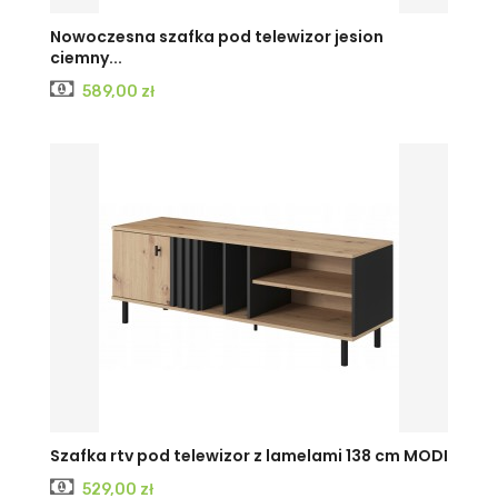
KRAFT
JESION
JESION
Nowoczesna szafka pod telewizor jesion
ciemny...
BIAŁY
CIEMNY
JASNY
Cena
589,00 zł
Szafka rtv pod telewizor z lamelami 138 cm MODI
Cena
529,00 zł