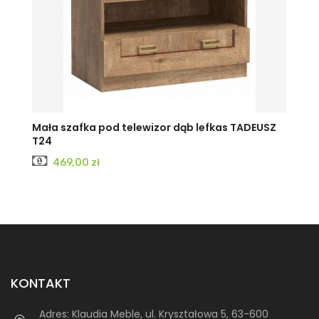
Mała szafka pod telewizor dąb lefkas TADEUSZ
T24
Cena
469,00 zł
KONTAKT
Adres:
Klaudia Meble, ul. Kryształowa 5, 63-600