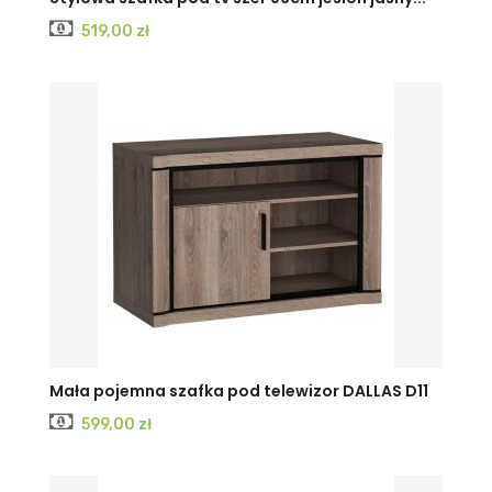
Cena
519,00 zł
BIAŁY
CIEMNY
JASNY
Mała pojemna szafka pod telewizor DALLAS D11
Cena
599,00 zł