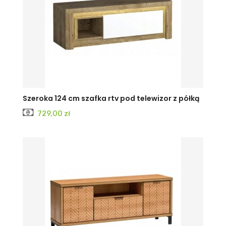
Szeroka 124 cm szafka rtv pod telewizor z półką
Cena
729,00 zł