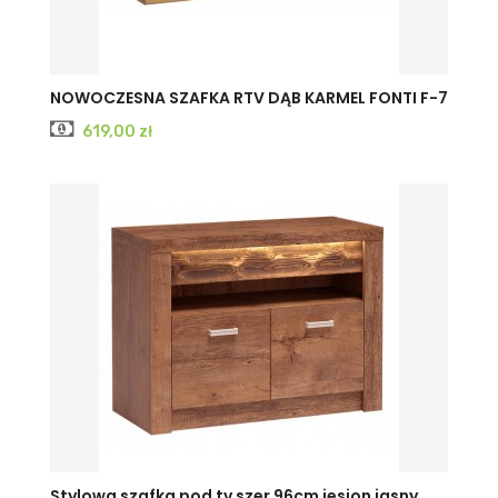
NOWOCZESNA SZAFKA RTV DĄB KARMEL FONTI F-7
Cena
619,00 zł
KRAFT
JESION
JESION
Stylowa szafka pod tv szer 96cm jesion jasny...