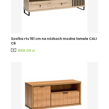
Szafka rtv 161 cm na nóżkach modne lamele CALI
C6
Cena
888,00 zł