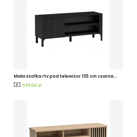
CASHMERE
Czarny
Mała szafka rtv pod telewizor 135 cm czarna...
Cena
519,00 zł
PAINFLOW