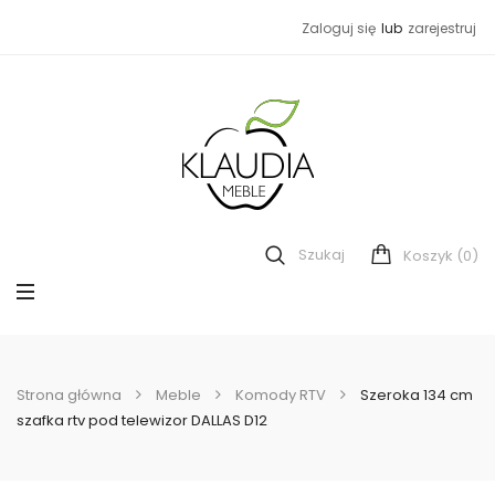
Zaloguj się
lub
zarejestruj
Szukaj
(0)
Koszyk
Strona główna
Meble
Komody RTV
Szeroka 134 cm
szafka rtv pod telewizor DALLAS D12