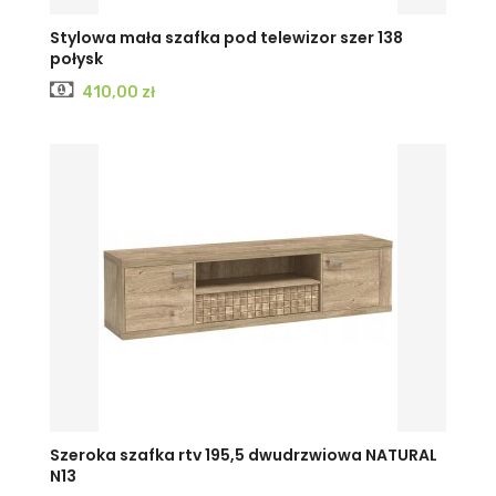
Stylowa mała szafka pod telewizor szer 138
połysk
Cena
410,00 zł
Szeroka szafka rtv 195,5 dwudrzwiowa NATURAL
N13