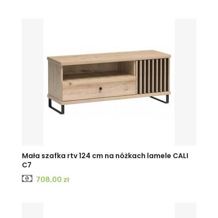
Mała szafka rtv 124 cm na nóżkach lamele CALI
C7
Cena
708,00 zł