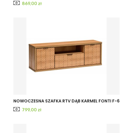
Cena
869,00 zł
NOWOCZESNA SZAFKA RTV DĄB KARMEL FONTI F-6
Cena
799,00 zł