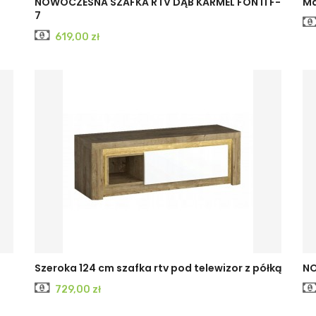
NOWOCZESNA SZAFKA RTV DĄB KARMEL FONTI F-
Ma
7
Cena
619,00 zł
Szeroka 124 cm szafka rtv pod telewizor z półką
NO
Cena
729,00 zł