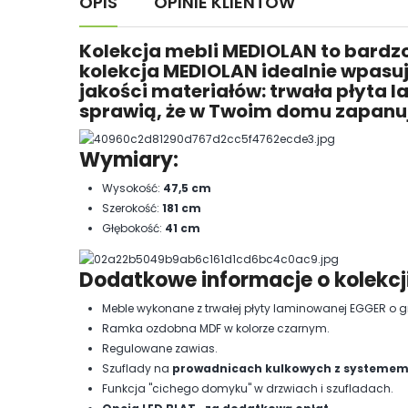
OPIS
OPINIE KLIENTÓW
Kolekcja mebli MEDIOLAN to bardzo
kolekcja MEDIOLAN idealnie wpasuje
jakości materiałów: trwała płyta
sprawią, że w Twoim domu zapanuj
Wymiary:
Wysokość:
47,5 cm
Szerokość:
181 cm
Głębokość:
41 cm
Dodatkowe informacje o kolekcj
Meble wykonane z trwałej płyty laminowanej EGGER o 
Ramka ozdobna MDF w kolorze czarnym.
Regulowane zawias.
Szuflady na
prowadnicach kulkowych z systemem
Funkcja "cichego domyku" w drzwiach i szufladach.