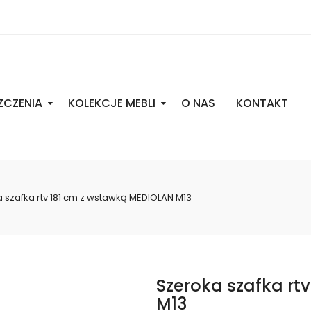
ZCZENIA
KOLEKCJE MEBLI
O NAS
KONTAKT
 szafka rtv 181 cm z wstawką MEDIOLAN M13
Szeroka szafka rt
M13