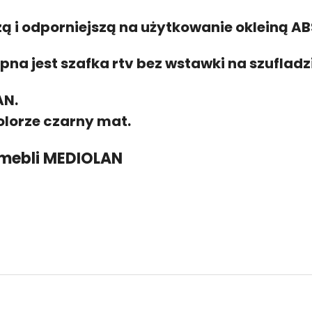
 i odporniejszą na użytkowanie okleiną AB
na jest szafka rtv bez wstawki na szufladzi
AN.
olorze czarny mat.
 mebli MEDIOLAN