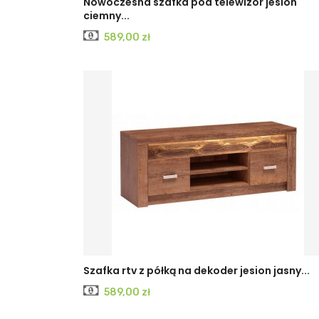
KRAFT
JESION
JESION
Nowoczesna szafka pod telewizor jesion
ciemny...
BIAŁY
CIEMNY
JASNY
Cena
589,00 zł
KRAFT
JESION
JESION
Szafka rtv z półką na dekoder jesion jasny...
Cena
589,00 zł
BIAŁY
CIEMNY
JASNY