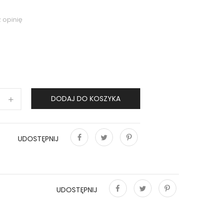
 opinię
DODAJ DO KOSZYKA
UDOSTĘPNIJ
Udostępnij
Tweetuj
Pinterest
UDOSTĘPNIJ
Udostępnij
Tweetuj
Pinterest