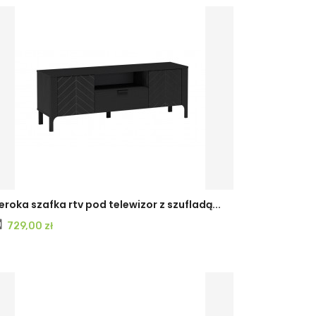
CASHMERE
Czarny
eroka szafka rtv pod telewizor z szufladą...
Cena
729,00 zł
PAINFLOW