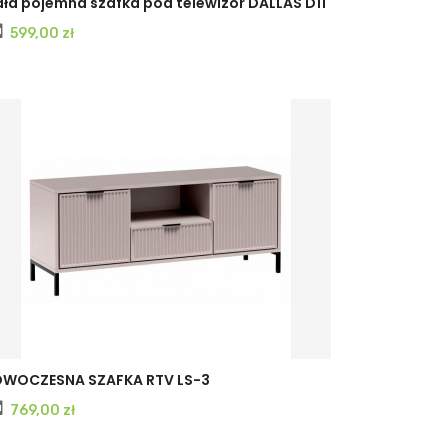
ła pojemna szafka pod telewizor DALLAS D11
Cena
599,00 zł
CASHMERE
INDIGO
WOCZESNA SZAFKA RTV LS-3
Cena
769,00 zł