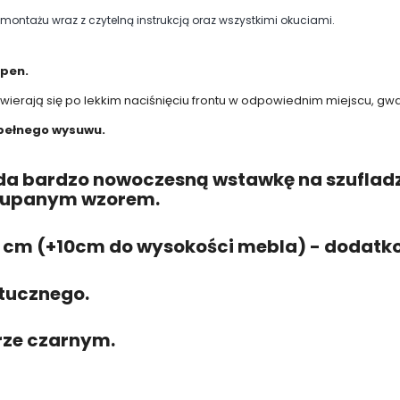
ntażu wraz z czytelną instrukcją oraz wszystkimi okuciami.
open.
twierają się po lekkim naciśnięciu frontu w odpowiednim miejscu, g
pełnego wysuwu.
a bardzo nowoczesną wstawkę na szufladzi
łupanym wzorem.
 cm (+10cm do wysokości mebla) - dodatko
ztucznego.
rze czarnym.