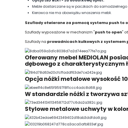
Opcja LED BLAT- za dodatkową opłat.
Meble dostarczane są w paczkach do samodzielnego mo
Kierowca nie ma obowiązku wnoszenia mebli.
Szuflady otwierane za pomocą systemu push to 
Szuflady wyposażone w mechanizm "
push to open
" o
Szuflady na
prowadnicach kulkowych z systemem 
Oferowany mebel MEDIOLAN posiad
dębowego z charakterystycznym 
Opcja nóżki metalowe wysokość 10
W standardzie nóżki z tworzywa s
Stylowe metalowe uchwyty w kolo