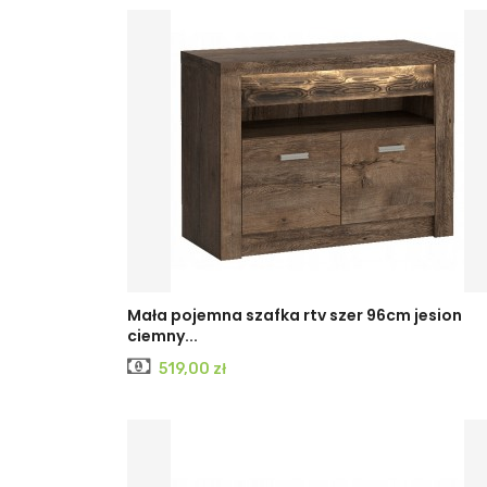
KRAFT
JESION
JESION
Mała pojemna szafka rtv szer 96cm jesion
ciemny...
BIAŁY
CIEMNY
JASNY
Cena
519,00 zł